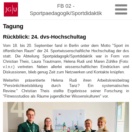
Zum
Johannes
FB 02 -
Inhalt
Gutenberg-
Sportpaedagogik/Sportdidaktik
springen
Universität
Mainz
Tagung
Rückblick: 24. dvs-Hochschultag
Vom 18. bis 20. September fand in Berlin unter dem Motto "Sport im
öffentlichen Raum" der 24. Sportwissenschaftliche Hochschultag der dvs
statt. Die Abteilung Sportpädagogik/Sportdidaktik war in Form von
Christian Theis, Laura Trautmann, Helena Rudi und Maren Zühlke (Foto:
v.l.n.r.) vertreten. Neben allerlei wissenschaftlichen Eindrücken und
Diskussionen, blieb genug Zeit zum Netzwerken und Kontakte knüpfen.
Weiterhin präsentierte Helena Rudi ihren Arbeitskreisbeitrag
"Persönlichkeitsbildung durch Tanz? Ein systematisches
Review." Christian Theis stellte Ergebnisse seiner Forschung in
"Fitnessstudios als Räume jugendlicher Wissenskulturen" vor.