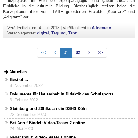
"Tanzprojekte im Feld der Sportpädagogik" und gaben zusätzlich
Einblicke in die kulturelle Bildung. Diesbezüglich stellten beide die
Konzeptionen ihrer vom BMBF geförderten Projekte „KubiTanz“ und
„#digitanz“ vor.
Veröffentlicht am
4. Juli 2018
|
Veröffentlicht in
Allgemein
|
Verschlagwortet
digital
,
Tagung
,
Tanz
<<
<
01
02
>
>>
Aktuelles
Best of …
8. November 2022
Dokumente für Hausarbeit in Didaktik des Schulsports
3. Februar 2022
Steinberg und Zühlke an die DSHS Köln
22. September 2020
Bei Anruf Bindel: Video-Teaser 2 online
24. Mai 2020
Neuer Input: Video-Teaser 1 online