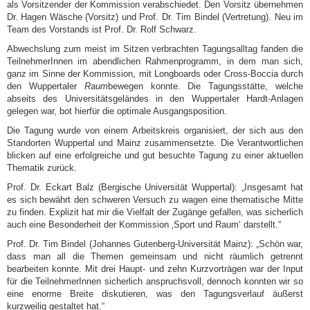
als Vorsitzender der Kommission verabschiedet. Den Vorsitz übernehmen
Dr. Hagen Wäsche (Vorsitz) und Prof. Dr. Tim Bindel (Vertretung). Neu im
Team des Vorstands ist Prof. Dr. Rolf Schwarz.
Abwechslung zum meist im Sitzen verbrachten Tagungsalltag fanden die
TeilnehmerInnen im abendlichen Rahmenprogramm, in dem man sich,
ganz im Sinne der Kommission, mit Longboards oder Cross-Boccia durch
den Wuppertaler
Raum
bewegen konnte. Die Tagungsstätte, welche
abseits des Universitätsgeländes in den Wuppertaler Hardt-Anlagen
gelegen war, bot hierfür die optimale Ausgangsposition.
Die Tagung wurde von einem Arbeitskreis organisiert, der sich aus den
Standorten Wuppertal und Mainz zusammensetzte. Die Verantwortlichen
blicken auf eine erfolgreiche und gut besuchte Tagung zu einer aktuellen
Thematik zurück.
Prof. Dr. Eckart Balz (Bergische Universität Wuppertal): „Insgesamt hat
es sich bewährt den schweren Versuch zu wagen eine thematische Mitte
zu finden. Explizit hat mir die Vielfalt der Zugänge gefallen, was sicherlich
auch eine Besonderheit der Kommission ‚Sport und Raum‘ darstellt.“
Prof. Dr. Tim Bindel (Johannes Gutenberg-Universität Mainz): „Schön war,
dass man all die Themen gemeinsam und nicht räumlich getrennt
bearbeiten konnte. Mit drei Haupt- und zehn Kurzvorträgen war der Input
für die TeilnehmerInnen sicherlich anspruchsvoll, dennoch konnten wir so
eine enorme Breite diskutieren, was den Tagungsverlauf äußerst
kurzweilig gestaltet hat.“