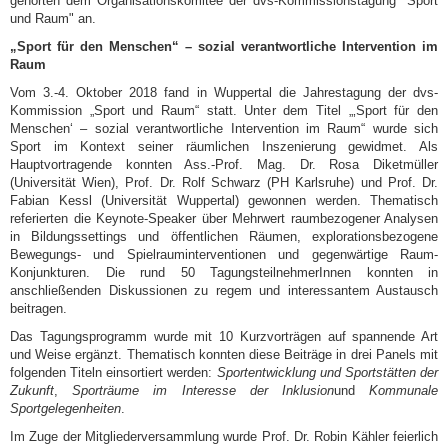
gehörten dem Organisationskomitee der dvs-Kommissionstagung "Sport
und Raum" an.
„Sport für den Menschen“ – sozial verantwortliche Intervention im
Raum
Vom 3.-4. Oktober 2018 fand in Wuppertal die Jahrestagung der dvs-
Kommission „Sport und Raum“ statt. Unter dem Titel „‚Sport für den
Menschen‘ – sozial verantwortliche Intervention im Raum“ wurde sich
Sport im Kontext seiner räumlichen Inszenierung gewidmet. Als
Hauptvortragende konnten Ass.-Prof. Mag. Dr. Rosa Diketmüller
(Universität Wien), Prof. Dr. Rolf Schwarz (PH Karlsruhe) und Prof. Dr.
Fabian Kessl (Universität Wuppertal) gewonnen werden. Thematisch
referierten die Keynote-Speaker über Mehrwert raumbezogener Analysen
in Bildungssettings und öffentlichen Räumen, explorationsbezogene
Bewegungs- und Spielrauminterventionen und gegenwärtige Raum-
Konjunkturen. Die rund 50 TagungsteilnehmerInnen konnten in
anschließenden Diskussionen zu regem und interessantem Austausch
beitragen.
Das Tagungsprogramm wurde mit 10 Kurzvorträgen auf spannende Art
und Weise ergänzt. Thematisch konnten diese Beiträge in drei Panels mit
folgenden Titeln einsortiert werden:
Sportentwicklung und Sportstätten der
Zukunft
,
Sporträume im Interesse der Inklusion
und
Kommunale
Sportgelegenheiten
.
Im Zuge der Mitgliederversammlung wurde Prof. Dr. Robin Kähler feierlich