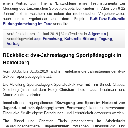
einem Vortrag zum Thema "Entwicklung eines Testinstruments zur
Messung des tänzerischen Selbstkonzepts bei Kindern im Alter von 8-12
Jahren" teil, in welchem sie neben der methodischen Vorgehensweise
auch erste Ergebnisse aus dem Projekt
KuBiTanz-Kulturelle
Bildungsforschung im Tanz
vorstellte.
Veröffentlicht am
11. Juni 2019
|
Veröffentlicht in
Allgemein
|
Verschlagwortet
asp
,
Forschung
,
Kulturelle Bildung
,
Tagung
,
Vortrag
Rückblick: dvs-Jahrestagung Sportpädagogik in
Heidelberg
Vom 30.05. bis 01.06.2019 fand in Heidelberg die Jahrestagung der dvs-
Sektion Sportpädagogik statt.
Die Abteilung Sportpädagogik/Sportdidaktik war mit Tim Bindel, Claudia
Steinberg (nicht auf dem Foto), Christian Theis, Laura Trautmann und
Maren Zühlke vertreten.
Innerhalb des Tagungsthemas
"
Bewegung und Sport im Horizont von
Jugend- und schulpädagogischer Forschung"
konnten interessante
Eindrücke für die eigene Forschungs- und Lehrtätigkeit gewonnen werden.
Tim Bindel und Christian Theis präsentierten im Arbeitskreis
"
Bewegungsorientierte Jugendkulturen zwischen Fitnessstudio und