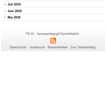
Juli 2018
Juni 2018
Mai 2018
Zusätzliche
Seiten-
FB 02 - Sportpaedagogik/Sportdidaktik
Name:
Informationen
RSS
zu
Datenschutz
Impressum
Barrierefreiheit
Zum Seitenanfang
dieser
Seite