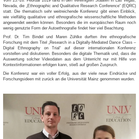
Vom 25.-26. Februar 2019 fand in den Vereinigten Staaten in Las Vegas,
Nevada, die „Ethnographic and Qualitative Research Conference“ (EQRC)
statt. Die thematisch sehr weitreichende Konferenz gibt einen Einblick,
wie vielfältig qualitative und ethnografische wissenschaftliche Methoden
angewendet werden können. Besonders die im europäischen Raum noch
wenig genutzte Form der Autoethnografie findet hier viel Beachtung.
Prof. Dr. Tim Bindel und Maren Zühlke durften ihre ethnografische
Forschung mit dem Titel „Research in a Digitally-Mediated Dance Class –
Digital Ethnography on Trial“ auf dieser internationalen Konferenz
vorstellen und diskutieren. Besonders die digitale Thematik und, dass die
Auswertung solcher Videodaten aus dem Unterricht nur mit Hilfe von
Kontextinformationen erfolgen kann, stieß auf großen Zuspruch.
Die Konferenz war ein voller Erfolg, aus der viele neue Eindrücke und
Forschungsideen mit zurück an die Universität Mainz genommen wurden.