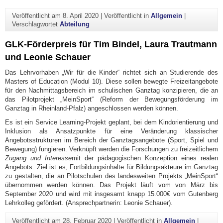
Veröffentlicht am
8. April 2020
|
Veröffentlicht in
Allgemein
|
Verschlagwortet
Abteilung
GLK-Förderpreis für Tim Bindel, Laura Trautmann
und Leonie Schauer
Das Lehrvorhaben „Wir für die Kinder“ richtet sich an Studierende des
Masters of Education (Modul 10). Diese sollen bewegte Freizeitangebote
für den Nachmittagsbereich im schulischen Ganztag konzipieren, die an
das Pilotprojekt „MeinSport“ (Reform der Bewegungsförderung im
Ganztag in Rheinland-Pfalz) angeschlossen werden können.
Es ist ein Service Learning-Projekt geplant, bei dem Kindorientierung und
Inklusion als Ansatzpunkte für eine Veränderung klassischer
Angebotsstrukturen im Bereich der Ganztagsangebote (Sport, Spiel und
Bewegung) fungieren. Verknüpft werden die Forschungen zu freizeitlichem
Zugang und Interesse
mit der pädagogischen Konzeption eines realen
Angebots. Ziel ist es, Fortbildungsinhalte für Bildungsakteure im Ganztag
zu gestalten, die an Pilotschulen des landesweiten Projekts „MeinSport“
übernommen werden können. Das Projekt läuft vom von März bis
September 2020 und wird mit insgesamt knapp 15.000€ vom Gutenberg
Lehrkolleg gefördert. (Ansprechpartnerin: Leonie Schauer).
Veröffentlicht am
28. Februar 2020
|
Veröffentlicht in
Allgemein
|