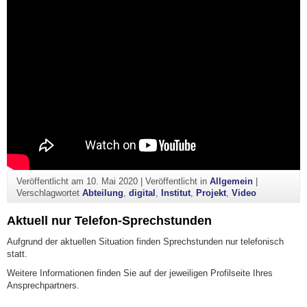
Veröffentlicht am
10. Mai 2020
|
Veröffentlicht in
Allgemein
|
Verschlagwortet
Abteilung
,
digital
,
Institut
,
Projekt
,
Video
Aktuell nur Telefon-Sprechstunden
Aufgrund der aktuellen Situation finden Sprechstunden nur telefonisch
statt.
Weitere Informationen finden Sie auf der jeweiligen Profilseite Ihres
Ansprechpartners.