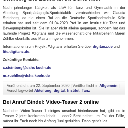
Nach jahrelanger Tätigkeit als LfbA für Tanz und Gymnastik in der
Abteilung Sportpädagogik/Sportdidaktik verabschieden wir Claudia
Steinberg, da sie einen Ruf an die Deutsche Sporthochschule Köln
erhalten hat und seit dem 01.04.2020 Prof.’in am Institut für Tanz und
Bewegungskultur ist. Sie ist aber nicht alleine gegangen, sondern hat das
laufende Projekt #digitanz und die wissenschaftliche Mitarbeiterin Maren
Zühlke ebenfalls aus Mainz mitgenommen.
Informationen zum Projekt #digitanz erhalten Sie über
digitanz.de
und
lite.digitanz.de
.
Zukünftige Kontakte:
c.steinberg@dshs-koeln.de
m.zuehlke@dshs-koeln.de
Veröffentlicht am
22. September 2020
|
Veröffentlicht in
Allgemein
|
Verschlagwortet
Abteilung
,
digital
,
Institut
,
Tanz
Bei Anruf Bindel: Video-Teaser 2 online
Nachdem Video-Teaser 1 einiges unscharf hinterlassen hat, gibt es in
Teaser 2 jetzt konkreten Inhalt ... oder? Seht selbst. Im Fall der Fälle,
müsst ihr Euch noch bis Anfang Juni gedulden. Dann geht's los!