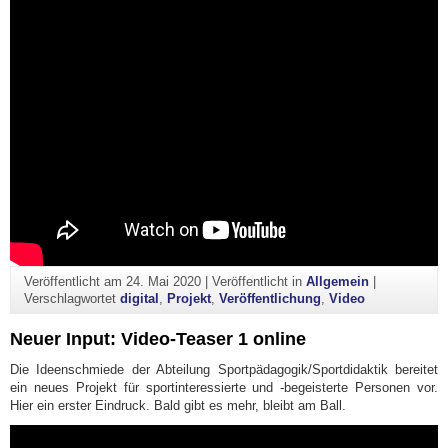
Veröffentlicht am
24. Mai 2020
|
Veröffentlicht in
Allgemein
|
Verschlagwortet
digital
,
Projekt
,
Veröffentlichung
,
Video
Neuer Input: Video-Teaser 1 online
Die Ideenschmiede der Abteilung Sportpädagogik/Sportdidaktik bereitet
ein neues Projekt für sportinteressierte und -begeisterte Personen vor.
Hier ein erster Eindruck. Bald gibt es mehr, bleibt am Ball.