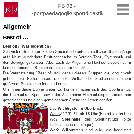
Zum
Johannes
FB 02 -
Inhalt
Gutenberg-
Sportpaedagogik/Sportdidaktik
springen
Universität
Mainz
Allgemein
Best of …
Best of!?!
Was eigentlich?
Seit vielen Semestern zeigen Studierende unterschiedlicher Studiengänge
aufs Neue wunderbare Prüfungsstücke im Bereich Tanz, Gymnastik und
den Bewegungskünsten. Aber auch der Allgemeine Hochschulsport hat im
kompositorischen Bereich so einiges zu bieten!
Die Veranstaltung "Best of" soll genau diesen Gruppen die Möglichkeit
geben, ihre Performances und die Vielfalt der Studierenden einem
größerem Publikum zeigen zu können.
Um ihnen diese Bühne bieten zu können, haben sich das Sportinstitut,
die Fachschaft Sport sowie der Allgemeine Hochschulsport zusammen
geschlossen und einen gemeinsamen Abend ins Leben gerufen.
Das
Wichtigste im Überblick
:
Wann
?
17.11.22, ab 18 Uhr
(Eintritt kostenfrei)
Wo
?
Spielhalle
des Sportinstituts (bitte
Hallenschuhe mitbringen)
Wer
? Willkommen sind
alle
, die begeistert