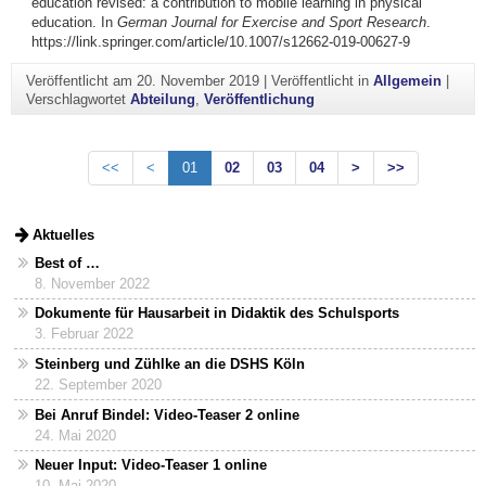
education revised: a contribution to mobile learning in physical
education. In
German Journal for Exercise and Sport Research
.
https://link.springer.com/article/10.1007/s12662-019-00627-9
Veröffentlicht am
20. November 2019
|
Veröffentlicht in
Allgemein
|
Verschlagwortet
Abteilung
,
Veröffentlichung
<<
<
01
02
03
04
>
>>
Aktuelles
Best of …
8. November 2022
Dokumente für Hausarbeit in Didaktik des Schulsports
3. Februar 2022
Steinberg und Zühlke an die DSHS Köln
22. September 2020
Bei Anruf Bindel: Video-Teaser 2 online
24. Mai 2020
Neuer Input: Video-Teaser 1 online
10. Mai 2020