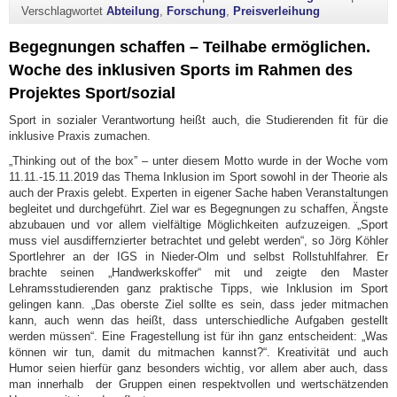
Verschlagwortet
Abteilung
,
Forschung
,
Preisverleihung
Begegnungen schaffen – Teilhabe ermöglichen.
Woche des inklusiven Sports im Rahmen des
Projektes Sport/sozial
Sport in sozialer Verantwortung heißt auch, die Studierenden fit für die
inklusive Praxis zumachen.
„Thinking out of the box” – unter diesem Motto wurde in der Woche vom
11.11.-15.11.2019 das Thema Inklusion im Sport sowohl in der Theorie als
auch der Praxis gelebt. Experten in eigener Sache haben Veranstaltungen
begleitet und durchgeführt. Ziel war es Begegnungen zu schaffen, Ängste
abzubauen und vor allem vielfältige Möglichkeiten aufzuzeigen. „Sport
muss viel ausdiffernzierter betrachtet und gelebt werden“, so Jörg Köhler
Sportlehrer an der IGS in Nieder-Olm und selbst Rollstuhlfahrer. Er
brachte seinen „Handwerkskoffer“ mit und zeigte den Master
Lehramsstudierenden ganz praktische Tipps, wie Inklusion im Sport
gelingen kann. „Das oberste Ziel sollte es sein, dass jeder mitmachen
kann, auch wenn das heißt, dass unterschiedliche Aufgaben gestellt
werden müssen“. Eine Fragestellung ist für ihn ganz entscheident: „Was
können wir tun, damit du mitmachen kannst?“. Kreativität und auch
Humor seien hierfür ganz besonders wichtig, vor allem aber auch, dass
man innerhalb der Gruppen einen respektvollen und wertschätzenden