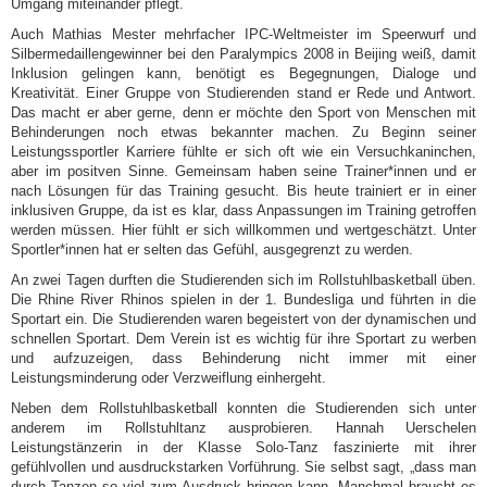
Umgang miteinander pflegt.
Auch Mathias Mester mehrfacher IPC-Weltmeister im Speerwurf und
Silbermedaillengewinner bei den Paralympics 2008 in Beijing weiß, damit
Inklusion gelingen kann, benötigt es Begegnungen, Dialoge und
Kreativität. Einer Gruppe von Studierenden stand er Rede und Antwort.
Das macht er aber gerne, denn er möchte den Sport von Menschen mit
Behinderungen noch etwas bekannter machen. Zu Beginn seiner
Leistungssportler Karriere fühlte er sich oft wie ein Versuchkaninchen,
aber im positven Sinne. Gemeinsam haben seine Trainer*innen und er
nach Lösungen für das Training gesucht. Bis heute trainiert er in einer
inklusiven Gruppe, da ist es klar, dass Anpassungen im Training getroffen
werden müssen. Hier fühlt er sich willkommen und wertgeschätzt. Unter
Sportler*innen hat er selten das Gefühl, ausgegrenzt zu werden.
An zwei Tagen durften die Studierenden sich im Rollstuhlbasketball üben.
Die Rhine River Rhinos spielen in der 1. Bundesliga und führten in die
Sportart ein. Die Studierenden waren begeistert von der dynamischen und
schnellen Sportart. Dem Verein ist es wichtig für ihre Sportart zu werben
und aufzuzeigen, dass Behinderung nicht immer mit einer
Leistungsminderung oder Verzweiflung einhergeht.
Neben dem Rollstuhlbasketball konnten die Studierenden sich unter
anderem im Rollstuhltanz ausprobieren. Hannah Uerschelen
Leistungstänzerin in der Klasse Solo-Tanz faszinierte mit ihrer
gefühlvollen und ausdruckstarken Vorführung. Sie selbst sagt, „dass man
durch Tanzen so viel zum Ausdruck bringen kann. Manchmal braucht es