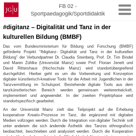
Zum
Johannes
FB 02 -
Inhalt
Gutenberg-
Sportpaedagogik/Sportdidaktik
springen
Universität
Mainz
#digitanz – Digitalität und Tanz in der
kulturellen Bildung (BMBF)
Das vom Bundesministerium für Bildung und Forschung (BMBF)
geförderte Projekt "#digitanz- Digitalität und Tanz in der kulturellen
Bildung" der Verbundpartner Dr. Claudia Steinberg, Prof. Dr. Tim Bindel
und Maren Zühlke (Universität Mainz) sowie Prof. Florian Jenett und
David Rittershaus (Hochschule Mainz) wird standortübergreifend
durchgeführt. Hierbei geht es um die Vorbereitung und Konzeption
digitaler künstlerisch-kreativer Tools für die Arbeit mit Jugendlichen in der
Tanzvermittlung im Schulsport. Bestehende digitale Tools aus dem
tanzkünstlerischen Bereich werden gemeinsam weiterentwickelt,
implementiert und angewendet. In der zweiten Projektphase wird
standortspezifisch gearbeitet.
An der Universität Mainz zielt das Teilprojekt auf die Erhebung
kooperativer Kreativ-Prozesse im Tanz, die ergänzend mit digitalen
Medien vollzogen werden. Durch die Integration von digitaler Technik soll
unter anderem die sich ändernde Ästhetik des Tanzes ethnografisch
beobachtet, beschrieben und analysiert werden. Durch die Kooperation