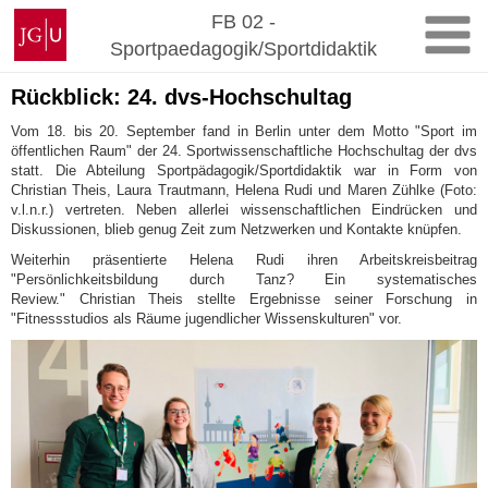
Zum
Johannes
FB 02 -
Inhalt
Gutenberg-
Sportpaedagogik/Sportdidaktik
springen
Universität
Mainz
Rückblick: 24. dvs-Hochschultag
Vom 18. bis 20. September fand in Berlin unter dem Motto "Sport im
öffentlichen Raum" der 24. Sportwissenschaftliche Hochschultag der dvs
statt. Die Abteilung Sportpädagogik/Sportdidaktik war in Form von
Christian Theis, Laura Trautmann, Helena Rudi und Maren Zühlke (Foto:
v.l.n.r.) vertreten. Neben allerlei wissenschaftlichen Eindrücken und
Diskussionen, blieb genug Zeit zum Netzwerken und Kontakte knüpfen.
Weiterhin präsentierte Helena Rudi ihren Arbeitskreisbeitrag
"Persönlichkeitsbildung durch Tanz? Ein systematisches
Review." Christian Theis stellte Ergebnisse seiner Forschung in
"Fitnessstudios als Räume jugendlicher Wissenskulturen" vor.