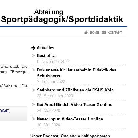
HOME
KONTAKT
Aktuelles
Best of …
8. November 2022
inz statt. Die
Dokumente für Hausarbeit in Didaktik des
hemas "Bewegte
Schulsports
3. Februar 2022
s-Website. Die
Steinberg und Zühlke an die DSHS Köln
22. September 2020
Bei Anruf Bindel: Video-Teaser 2 online
24. Mai 2020
DGfE
,
Neuer Input: Video-Teaser 1 online
10. Mai 2020
Unser Podcast: One and a half sportsmen