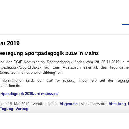
ai 2019
estagung Sportpädagogik 2019 in Mainz
ung der DGfE-Kommission Sportpädagogik findet vom 28.-30.11.2019 in Ma
rtpädagogik/Sportdidaktik lädt zum Austausch innerhalb des Tagungst
eferenzen institutioneller Bildung" ein.
 Informationen (z.B. den
Call for papers
) finden Sie auf der Tagung
äuft bereits:
portpaedagogik-2019.uni-mainz.de/
ht am
16. Mai 2019
|
Veröffentlicht in
Allgemein
|
Verschlagwortet
Abteilung
,
,
Tagung
,
Vortrag