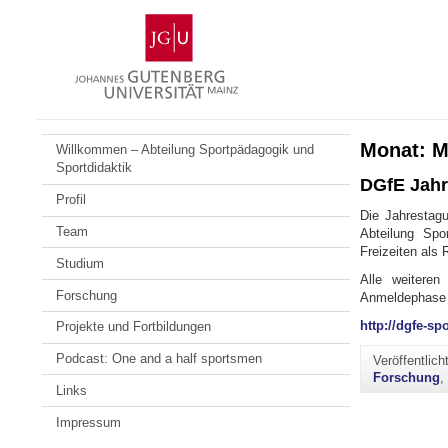
Zum
Johannes
Inhalt
Gutenberg-
springen
Universität
Mainz
Monat:
M
Willkommen – Abteilung Sportpädagogik und
Sportdidaktik
DGfE Jahr
Profil
Die Jahrestag
Team
Abteilung Spo
Freizeiten als R
Studium
Alle weiteren
Forschung
Anmeldephase l
http://dgfe-s
Projekte und Fortbildungen
Podcast: One and a half sportsmen
Veröffentlic
Forschung
Links
Impressum