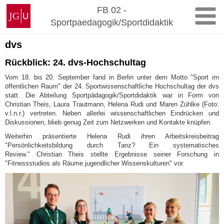
Zum
Johannes
FB 02 -
Inhalt
Gutenberg-
Sportpaedagogik/Sportdidaktik
springen
Universität
Mainz
dvs
Rückblick: 24. dvs-Hochschultag
Vom 18. bis 20. September fand in Berlin unter dem Motto "Sport im
öffentlichen Raum" der 24. Sportwissenschaftliche Hochschultag der dvs
statt. Die Abteilung Sportpädagogik/Sportdidaktik war in Form von
Christian Theis, Laura Trautmann, Helena Rudi und Maren Zühlke (Foto:
v.l.n.r.) vertreten. Neben allerlei wissenschaftlichen Eindrücken und
Diskussionen, blieb genug Zeit zum Netzwerken und Kontakte knüpfen.
Weiterhin präsentierte Helena Rudi ihren Arbeitskreisbeitrag
"Persönlichkeitsbildung durch Tanz? Ein systematisches
Review." Christian Theis stellte Ergebnisse seiner Forschung in
"Fitnessstudios als Räume jugendlicher Wissenskulturen" vor.