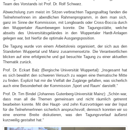
Team des Vorstands ist Prof. Dr. Rolf Schwarz.
Abwechslung zum meist im Sitzen verbrachten Tagungsalltag fanden die
TeilnehmerInnen im abendlichen Rahmenprogramm, in dem man sich,
ganz im Sinne der Kommission, mit Longboards oder Cross-Boccia durch
den Wuppertaler
Raum
bewegen konnte. Die Tagungsstätte, welche
abseits des Universitätsgeländes in den Wuppertaler Hardt-Anlagen
gelegen war, bot hierfür die optimale Ausgangsposition.
Die Tagung wurde von einem Arbeitskreis organisiert, der sich aus den
Standorten Wuppertal und Mainz zusammensetzte. Die Verantwortlichen
blicken auf eine erfolgreiche und gut besuchte Tagung zu einer aktuellen
Thematik zurück.
Prof. Dr. Eckart Balz (Bergische Universität Wuppertal): „Insgesamt hat
es sich bewährt den schweren Versuch zu wagen eine thematische Mitte
zu finden. Explizit hat mir die Vielfalt der Zugänge gefallen, was sicherlich
auch eine Besonderheit der Kommission ‚Sport und Raum‘ darstellt.“
Prof. Dr. Tim Bindel (Johannes Gutenberg-Universität Mainz): „Schön war,
dass man all die Themen gemeinsam und nicht räumlich getrennt
bearbeiten konnte. Mit drei Haupt- und zehn Kurzvorträgen war der Input
für die TeilnehmerInnen sicherlich anspruchsvoll, dennoch konnten wir so
eine enorme Breite diskutieren, was den Tagungsverlauf äußerst
kurzweilig gestaltet hat.“