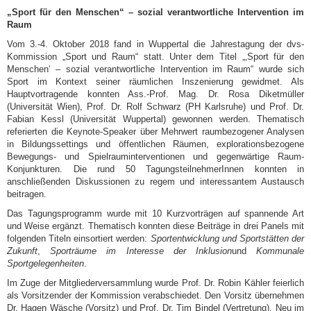
„Sport für den Menschen“ – sozial verantwortliche Intervention im
Raum
Vom 3.-4. Oktober 2018 fand in Wuppertal die Jahrestagung der dvs-
Kommission „Sport und Raum“ statt. Unter dem Titel „‚Sport für den
Menschen‘ – sozial verantwortliche Intervention im Raum“ wurde sich
Sport im Kontext seiner räumlichen Inszenierung gewidmet. Als
Hauptvortragende konnten Ass.-Prof. Mag. Dr. Rosa Diketmüller
(Universität Wien), Prof. Dr. Rolf Schwarz (PH Karlsruhe) und Prof. Dr.
Fabian Kessl (Universität Wuppertal) gewonnen werden. Thematisch
referierten die Keynote-Speaker über Mehrwert raumbezogener Analysen
in Bildungssettings und öffentlichen Räumen, explorationsbezogene
Bewegungs- und Spielrauminterventionen und gegenwärtige Raum-
Konjunkturen. Die rund 50 TagungsteilnehmerInnen konnten in
anschließenden Diskussionen zu regem und interessantem Austausch
beitragen.
Das Tagungsprogramm wurde mit 10 Kurzvorträgen auf spannende Art
und Weise ergänzt. Thematisch konnten diese Beiträge in drei Panels mit
folgenden Titeln einsortiert werden:
Sportentwicklung und Sportstätten der
Zukunft
,
Sporträume im Interesse der Inklusion
und
Kommunale
Sportgelegenheiten
.
Im Zuge der Mitgliederversammlung wurde Prof. Dr. Robin Kähler feierlich
als Vorsitzender der Kommission verabschiedet. Den Vorsitz übernehmen
Dr. Hagen Wäsche (Vorsitz) und Prof. Dr. Tim Bindel (Vertretung). Neu im