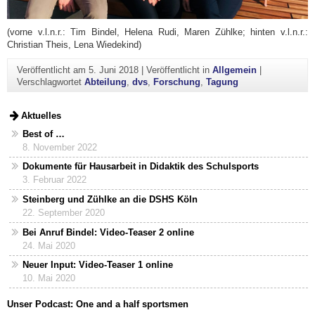
(vorne v.l.n.r.: Tim Bindel, Helena Rudi, Maren Zühlke; hinten v.l.n.r.:
Christian Theis, Lena Wiedekind)
Veröffentlicht am
5. Juni 2018
|
Veröffentlicht in
Allgemein
|
Verschlagwortet
Abteilung
,
dvs
,
Forschung
,
Tagung
Aktuelles
Best of …
8. November 2022
Dokumente für Hausarbeit in Didaktik des Schulsports
3. Februar 2022
Steinberg und Zühlke an die DSHS Köln
22. September 2020
Bei Anruf Bindel: Video-Teaser 2 online
24. Mai 2020
Neuer Input: Video-Teaser 1 online
10. Mai 2020
Unser Podcast: One and a half sportsmen