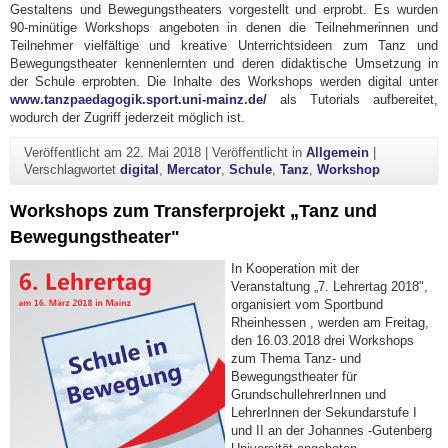
Gestaltens und Bewegungstheaters vorgestellt und erprobt. Es wurden
90-minütige Workshops angeboten in denen die Teilnehmerinnen und
Teilnehmer vielfältige und kreative Unterrichtsideen zum Tanz und
Bewegungstheater kennenlernten und deren didaktische Umsetzung in
der Schule erprobten. Die Inhalte des Workshops werden digital unter
www.tanzpaedagogik.sport.uni-mainz.de/
als Tutorials aufbereitet,
wodurch der Zugriff jederzeit möglich ist.
Veröffentlicht am
22. Mai 2018
|
Veröffentlicht in
Allgemein
|
Verschlagwortet
digital
,
Mercator
,
Schule
,
Tanz
,
Workshop
Workshops zum Transferprojekt „Tanz und
Bewegungstheater"
In Kooperation mit der
Veranstaltung „7. Lehrertag 2018",
organisiert vom Sportbund
Rheinhessen , werden am Freitag,
den 16.03.2018 drei Workshops
zum Thema Tanz- und
Bewegungstheater für
GrundschullehrerInnen und
LehrerInnen der Sekundarstufe I
und II an der Johannes -Gutenberg