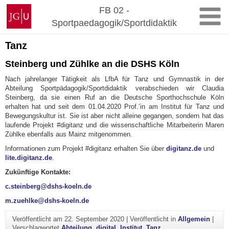
Zum
Johannes
FB 02 -
Inhalt
Gutenberg-
Sportpaedagogik/Sportdidaktik
springen
Universität
Mainz
Tanz
Steinberg und Zühlke an die DSHS Köln
Nach jahrelanger Tätigkeit als LfbA für Tanz und Gymnastik in der
Abteilung Sportpädagogik/Sportdidaktik verabschieden wir Claudia
Steinberg, da sie einen Ruf an die Deutsche Sporthochschule Köln
erhalten hat und seit dem 01.04.2020 Prof.’in am Institut für Tanz und
Bewegungskultur ist. Sie ist aber nicht alleine gegangen, sondern hat das
laufende Projekt #digitanz und die wissenschaftliche Mitarbeiterin Maren
Zühlke ebenfalls aus Mainz mitgenommen.
Informationen zum Projekt #digitanz erhalten Sie über
digitanz.de
und
lite.digitanz.de
.
Zukünftige Kontakte:
c.steinberg@dshs-koeln.de
m.zuehlke@dshs-koeln.de
Veröffentlicht am
22. September 2020
|
Veröffentlicht in
Allgemein
|
Verschlagwortet
Abteilung
,
digital
,
Institut
,
Tanz