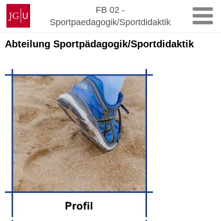
Zum
Johannes
FB 02 -
Inhalt
Gutenberg-
Sportpaedagogik/Sportdidaktik
springen
Universität
Mainz
Abteilung Sportpädagogik/Sportdidaktik