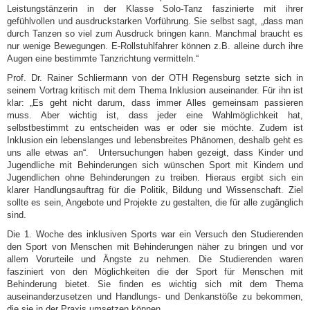
Leistungstänzerin in der Klasse Solo-Tanz faszinierte mit ihrer
gefühlvollen und ausdruckstarken Vorführung. Sie selbst sagt, „dass man
durch Tanzen so viel zum Ausdruck bringen kann. Manchmal braucht es
nur wenige Bewegungen. E-Rollstuhlfahrer können z.B. alleine durch ihre
Augen eine bestimmte Tanzrichtung vermitteln.“
Prof. Dr. Rainer Schliermann von der OTH Regensburg setzte sich in
seinem Vortrag kritisch mit dem Thema Inklusion auseinander. Für ihn ist
klar: „Es geht nicht darum, dass immer Alles gemeinsam passieren
muss. Aber wichtig ist, dass jeder eine Wahlmöglichkeit hat,
selbstbestimmt zu entscheiden was er oder sie möchte. Zudem ist
Inklusion ein lebenslanges und lebensbreites Phänomen, deshalb geht es
uns alle etwas an“. Untersuchungen haben gezeigt, dass Kinder und
Jugendliche mit Behinderungen sich wünschen Sport mit Kindern und
Jugendlichen ohne Behinderungen zu treiben. Hieraus ergibt sich ein
klarer Handlungsauftrag für die Politik, Bildung und Wissenschaft. Ziel
sollte es sein, Angebote und Projekte zu gestalten, die für alle zugänglich
sind.
Die 1. Woche des inklusiven Sports war ein Versuch den Studierenden
den Sport von Menschen mit Behinderungen näher zu bringen und vor
allem Vorurteile und Ängste zu nehmen. Die Studierenden waren
fasziniert von den Möglichkeiten die der Sport für Menschen mit
Behinderung bietet. Sie finden es wichtig sich mit dem Thema
auseinanderzusetzen und Handlungs- und Denkanstöße zu bekommen,
die sie in der Praxis umsetzen können.