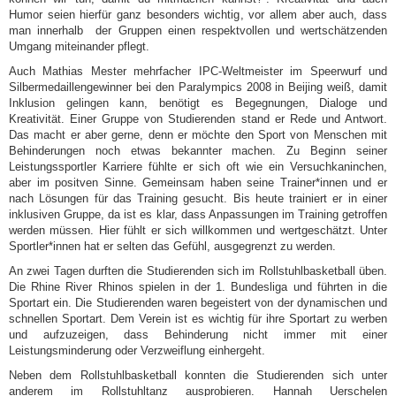
Humor seien hierfür ganz besonders wichtig, vor allem aber auch, dass
man innerhalb der Gruppen einen respektvollen und wertschätzenden
Umgang miteinander pflegt.
Auch Mathias Mester mehrfacher IPC-Weltmeister im Speerwurf und
Silbermedaillengewinner bei den Paralympics 2008 in Beijing weiß, damit
Inklusion gelingen kann, benötigt es Begegnungen, Dialoge und
Kreativität. Einer Gruppe von Studierenden stand er Rede und Antwort.
Das macht er aber gerne, denn er möchte den Sport von Menschen mit
Behinderungen noch etwas bekannter machen. Zu Beginn seiner
Leistungssportler Karriere fühlte er sich oft wie ein Versuchkaninchen,
aber im positven Sinne. Gemeinsam haben seine Trainer*innen und er
nach Lösungen für das Training gesucht. Bis heute trainiert er in einer
inklusiven Gruppe, da ist es klar, dass Anpassungen im Training getroffen
werden müssen. Hier fühlt er sich willkommen und wertgeschätzt. Unter
Sportler*innen hat er selten das Gefühl, ausgegrenzt zu werden.
An zwei Tagen durften die Studierenden sich im Rollstuhlbasketball üben.
Die Rhine River Rhinos spielen in der 1. Bundesliga und führten in die
Sportart ein. Die Studierenden waren begeistert von der dynamischen und
schnellen Sportart. Dem Verein ist es wichtig für ihre Sportart zu werben
und aufzuzeigen, dass Behinderung nicht immer mit einer
Leistungsminderung oder Verzweiflung einhergeht.
Neben dem Rollstuhlbasketball konnten die Studierenden sich unter
anderem im Rollstuhltanz ausprobieren. Hannah Uerschelen