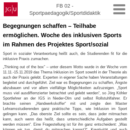
Zum
Johannes
FB 02 -
Inhalt
Gutenberg-
Sportpaedagogik/Sportdidaktik
springen
Universität
Mainz
Begegnungen schaffen – Teilhabe
ermöglichen. Woche des inklusiven Sports
im Rahmen des Projektes Sport/sozial
Sport in sozialer Verantwortung heißt auch, die Studierenden fit für die
inklusive Praxis zumachen.
„Thinking out of the box” – unter diesem Motto wurde in der Woche vom
11.11.-15.11.2019 das Thema Inklusion im Sport sowohl in der Theorie als
auch der Praxis gelebt. Experten in eigener Sache haben Veranstaltungen
begleitet und durchgeführt. Ziel war es Begegnungen zu schaffen, Ängste
abzubauen und vor allem vielfältige Möglichkeiten aufzuzeigen. „Sport
muss viel ausdiffernzierter betrachtet und gelebt werden“, so Jörg Köhler
Sportlehrer an der IGS in Nieder-Olm und selbst Rollstuhlfahrer. Er
brachte seinen „Handwerkskoffer“ mit und zeigte den Master
Lehramsstudierenden ganz praktische Tipps, wie Inklusion im Sport
gelingen kann. „Das oberste Ziel sollte es sein, dass jeder mitmachen
kann, auch wenn das heißt, dass unterschiedliche Aufgaben gestellt
werden müssen“. Eine Fragestellung ist für ihn ganz entscheident: „Was
können wir tun, damit du mitmachen kannst?“. Kreativität und auch